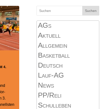
Suchen
AGs
Aktuell
Allgemein
Basketball
Deutsch
M 4.
Lauf-AG
News
und
or-
PP/Reli
 3.
Schulleben
hnellsten