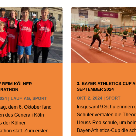
3. BAYER-ATHLETICS-CUP A
E BEIM KÖLNER
SEPTEMBER 2024
ARATHON
OKT. 2, 2024
|
SPORT
2024
|
LAUF-AG
,
SPORT
Insgesamt 9 Schülerinnen 
ag, dem 6. Oktober fand
Schüler vertraten die Theod
n des Generali Köln
Heuss-Realschule, um beim
 der Kölner
Bayer-Athletics-Cup die sc
thon statt. Zum ersten