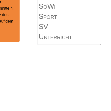
r
SoWi
mitteln.
Sport
e des
auf dem
SV
Unterricht