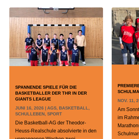
PREMIER
SPANNENDE SPIELE FÜR DIE
SCHULM
BASKETBALLER DER THR IN DER
GIANTS LEAGUE
NOV. 11, 
JUNI 16, 2026
|
AGS
,
BASKETBALL
,
Am Sonnt
SCHULLEBEN
,
SPORT
im Rahme
Die Basketball-AG der Theodor-
Marathons
Heuss-Realschule absolvierte in den
Schulmara
vergangenen Wochen zwei