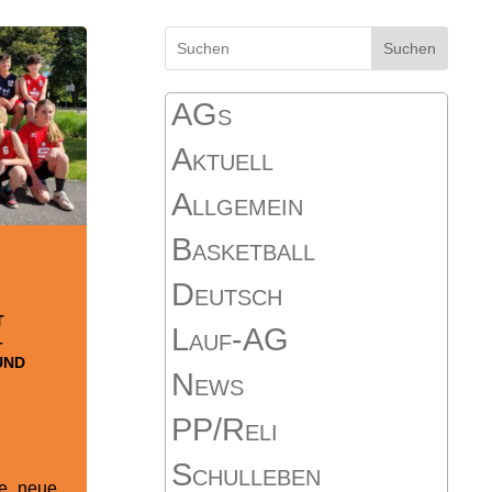
Suchen
AGs
Aktuell
Allgemein
Basketball
Deutsch
T
Lauf-AG
–
UND
News
PP/Reli
Schulleben
ie „neue