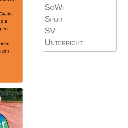
SoWi
Giants
Sport
 die
SV
igen
Unterricht
kusen
usen