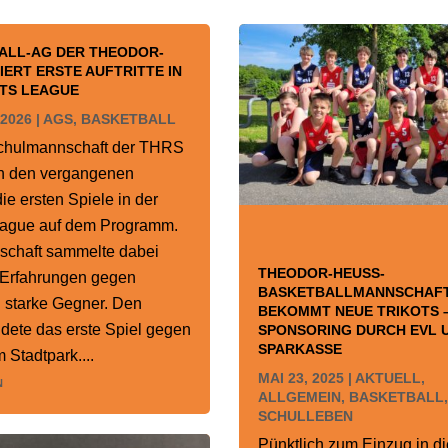
ALL-AG DER THEODOR-
IERT ERSTE AUFTRITTE IN
NTS LEAGUE
 2026
|
AGS
,
BASKETBALL
Schulmannschaft der THRS
in den vergangenen
e ersten Spiele in der
eague auf dem Programm.
schaft sammelte dabei
THEODOR-HEUSS-
 Erfahrungen gegen
BASKETBALLMANNSCHAF
 starke Gegner. Den
BEKOMMT NEUE TRIKOTS 
ildete das erste Spiel gegen
SPONSORING DURCH EVL 
SPARKASSE
 Stadtpark....
MAI 23, 2025
|
AKTUELL
,
n
ALLGEMEIN
,
BASKETBALL
,
SCHULLEBEN
Pünktlich zum Einzug in d