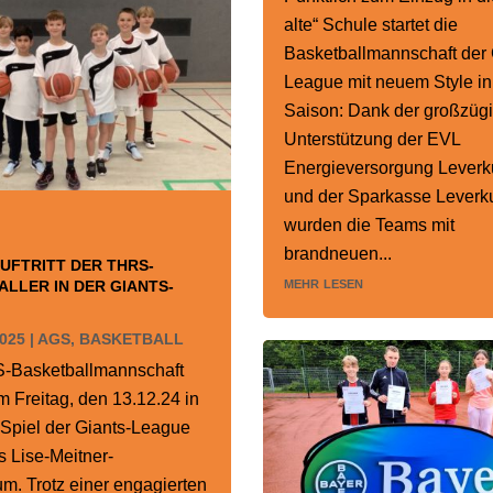
alte“ Schule startet die
Basketballmannschaft der 
League mit neuem Style in
Saison: Dank der großzüg
Unterstützung der EVL
Energieversorgung Lever
und der Sparkasse Leverk
wurden die Teams mit
brandneuen...
UFTRITT DER THRS-
mehr lesen
LLER IN DER GIANTS-
2025
|
AGS
,
BASKETBALL
-Basketballmannschaft
am Freitag, den 13.12.24 in
s Spiel der Giants-League
 Lise-Meitner-
. Trotz einer engagierten