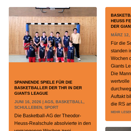
BASKETB
HEUSS FE
DER GIA
MÄRZ 12,
Für die 
standen 
Wochen di
Giants L
Die Mann
wertvolle
SPANNENDE SPIELE FÜR DIE
BASKETBALLER DER THR IN DER
durchweg
GIANTS LEAGUE
Auftakt b
JUNI 16, 2026
|
AGS
,
BASKETBALL
,
die RS am
SCHULLEBEN
,
SPORT
mehr lese
Die Basketball-AG der Theodor-
Heuss-Realschule absolvierte in den
vergangenen Wochen zwei