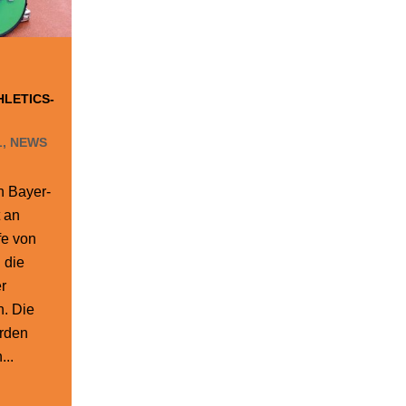
LETICS-
L
,
NEWS
n Bayer-
 an
fe von
 die
r
n. Die
rden
...