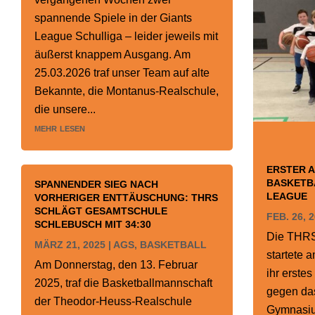
spannende Spiele in der Giants
League Schulliga – leider jeweils mit
äußerst knappem Ausgang. Am
25.03.2026 traf unser Team auf alte
Bekannte, die Montanus-Realschule,
die unsere...
mehr lesen
ERSTER A
BASKETBA
SPANNENDER SIEG NACH
LEAGUE
VORHERIGER ENTTÄUSCHUNG: THRS
SCHLÄGT GESAMTSCHULE
FEB. 26, 
SCHLEBUSCH MIT 34:30
Die THRS
MÄRZ 21, 2025
|
AGS
,
BASKETBALL
startete 
Am Donnerstag, den 13. Februar
ihr erste
2025, traf die Basketballmannschaft
gegen das
der Theodor-Heuss-Realschule
Gymnasium