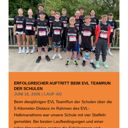
ERFOLGREICHER AUFTRITT BEIM EVL TEAMRUN
DER SCHULEN
JUNI 16, 2026
|
LAUF-AG
Beim diesjährigen EVL TeamRun der Schulen über die
5-Kilometer-Distanz im Rahmen des EVL-
Halbmarathons war unsere Schule mit vier Staffeln
gemeldet. Bei besten Laufbedingungen und einer