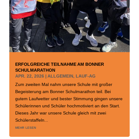
ERFOLGREICHE TEILNAHME AM BONNER
SCHULMARATHON
APR. 22, 2026
|
ALLGEMEIN
,
LAUF-AG
Zum zweiten Mal nahm unsere Schule mit großer
Begeisterung am Bonner Schulmarathon teil. Bei
gutem Laufwetter und bester Stimmung gingen unsere
Schülerinnen und Schüler hochmotiviert an den Start.
Dieses Jahr war unsere Schule gleich mit zwei
Schülerstaffeln...
mehr lesen