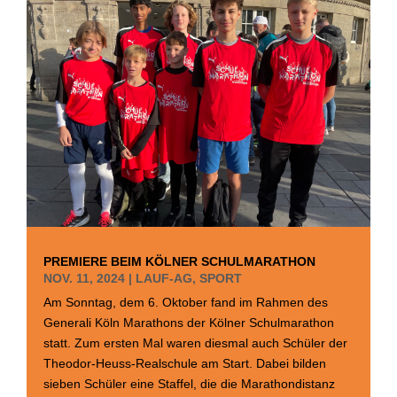
PREMIERE BEIM KÖLNER SCHULMARATHON
NOV. 11, 2024
|
LAUF-AG
,
SPORT
Am Sonntag, dem 6. Oktober fand im Rahmen des
Generali Köln Marathons der Kölner Schulmarathon
statt. Zum ersten Mal waren diesmal auch Schüler der
Theodor-Heuss-Realschule am Start. Dabei bilden
sieben Schüler eine Staffel, die die Marathondistanz