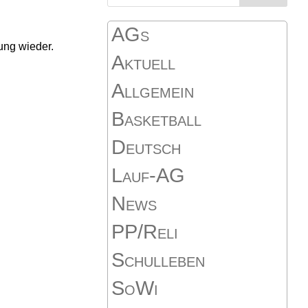
AGs
ung wieder.
Aktuell
Allgemein
Basketball
Deutsch
Lauf-AG
News
PP/Reli
Schulleben
SoWi