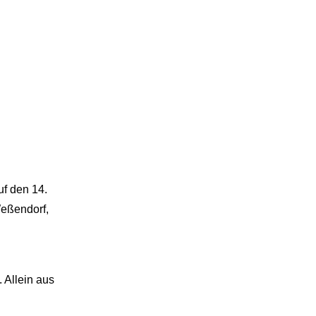
uf den 14.
Weßendorf,
 Allein aus