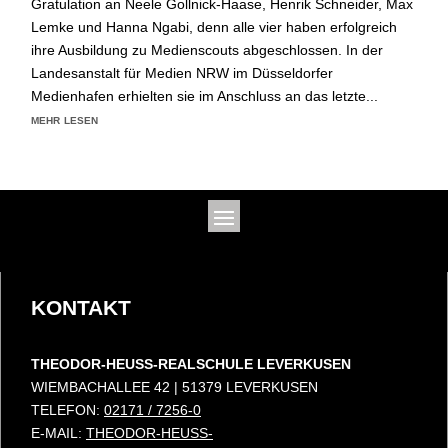
Gratulation an Neele Gollnick-Haase, Henrik Schneider, Max
Lemke und Hanna Ngabi, denn alle vier haben erfolgreich
ihre Ausbildung zu Medienscouts abgeschlossen. In der
Landesanstalt für Medien NRW im Düsseldorfer
Medienhafen erhielten sie im Anschluss an das letzte...
mehr lesen
KONTAKT
THEODOR-HEUSS-REALSCHULE LEVERKUSEN
WIEMBACHALLEE 42 | 51379 LEVERKUSEN
TELEFON:
02171 / 7256-0
E-MAIL:
THEODOR-HEUSS-