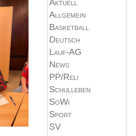
Aktuell
Allgemein
Basketball
Deutsch
Lauf-AG
News
PP/Reli
Schulleben
SoWi
Sport
SV